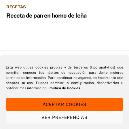
RECETAS
Receta de pan en horno de leña
Back
Hornos de pizza
Esta web utiliza cookies propias y de terceros (tipo analytics) que
permiten conocer tus hábitos de navegación para darte mejores
To
servicios de información. Para continuar navegando, es importante que
aceptes su uso. Puedes cambiar la configuración, desactivarlas u
Top
Home
Aviso Legal
Política de Cookies
obtener más información.
Política de Cookies
Política de Privacidad
ACEPTAR COOKIES
©
Hornos de pizza
2026
VER PREFERENCIAS