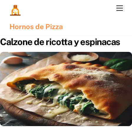
Skip
Me
to
content
Hornos de Pizza
Calzone de ricotta y espinacas