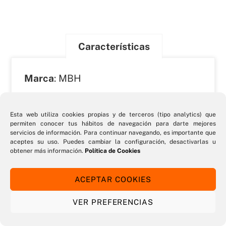
Características
Marca
: MBH
Peso
: 12 Kg
Esta web utiliza cookies propias y de terceros (tipo analytics) que
permiten conocer tus hábitos de navegación para darte mejores
Dimensiones
: 585 x 570 x 430 mm
servicios de información. Para continuar navegando, es importante que
aceptes su uso. Puedes cambiar la configuración, desactivarlas u
obtener más información.
Política de Cookies
Potencia
: 3500 W
ACEPTAR COOKIES
VER PREFERENCIAS