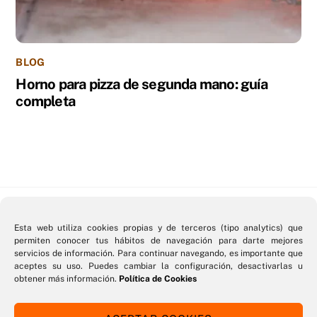
BLOG
Horno para pizza de segunda mano: guía
completa
Back
Hornos de pizza
Esta web utiliza cookies propias y de terceros (tipo analytics) que
permiten conocer tus hábitos de navegación para darte mejores
To
servicios de información. Para continuar navegando, es importante que
aceptes su uso. Puedes cambiar la configuración, desactivarlas u
Top
Home
Aviso Legal
Política de Cookies
obtener más información.
Política de Cookies
Política de Privacidad